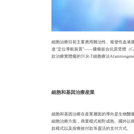
細胞治療目前主要應用難治性、複發性血液腫瘤
達“定位導航裝置”——腫瘤嵌合抗原受體（
款治療實體瘤的TCR-T細胞療法Afamitresg
細胞和基因治療産業
細胞和基因治療在産業層面的導向是生物醫
細胞治療方面，商業模式相對成熟。國外以
款模式以及按療效付款等靈活的支付方式。