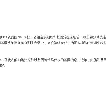
FDA及我國NMPA把二者組合成細胞和基因治療來監管（歐盟歸類爲先
損基因或細胞並整合到生命體中，來恢複組織或生物正常功能的壹項生物
R-T爲代表的細胞治療和以基因編輯爲代表的基因治療。近年，細胞和基
闡述。