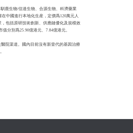
諾、馴鹿生物/信達生物、合源生物、科濟藥業
授權在中國進行本地化生産，定價爲120萬元人
需求，包括原研技術創新、供應鏈優化及規模效
值分別爲25.90億港元、7.84億港元。
走醫院渠道。國內目前沒有新壹代的基因治療
主。