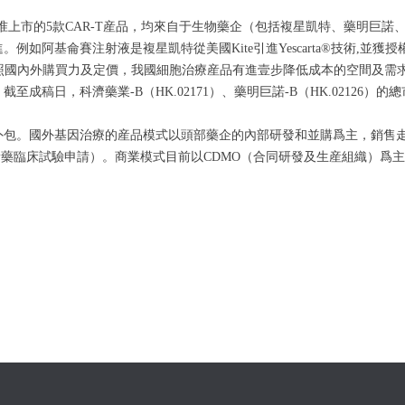
年間批准上市的5款CAR-T産品，均來自于生物藥企（包括複星凱特、藥明巨
如阿基侖賽注射液是複星凱特從美國Kite引進Yescarta®技術,並獲
。對照國內外購買力及定價，我國細胞治療産品有進壹步降低成本的空間及
稿日，科濟藥業-B（HK.02171）、藥明巨諾-B（HK.02126）的總市
外包。國外基因治療的産品模式以頭部藥企的內部研發和並購爲主，銷售
新藥臨床試驗申請）。商業模式目前以CDMO（合同研發及生産組織）爲