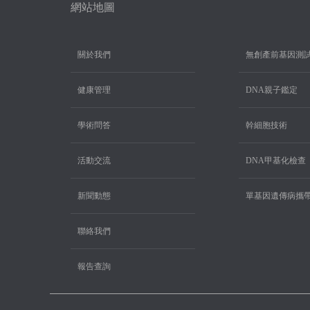
網站地圖
關於我們
無創產前基因測
健康管理
DNA親子鑑定
學術問答
幹細胞技術
活動交流
DNA甲基化檢查
新聞動態
單基因遺傳病攜
聯絡我們
報告查詢