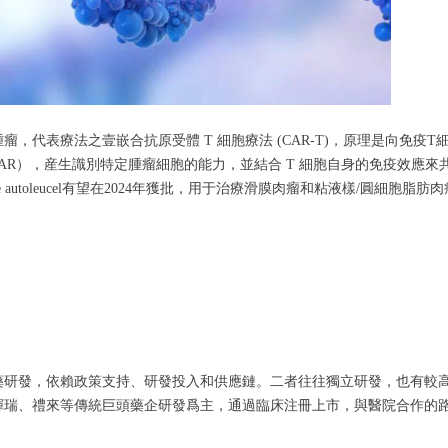
，代表療法之壹嵌合抗原受體 T 細胞療法 (CAR-T)，原理是向免疫T
CAR），産生識別特定腫瘤細胞的能力，並結合 T 細胞自身的免疫效應
ene autoleucel有望在2024年獲批，用于治療滑膜肉瘤和粘液樣/圓細胞脂肪
藥研發，依賴政策支持、研發投入和供應鏈。二者往往獨立研發，也有較
輝瑞、禮來等傳統巨頭藥企研發爲主，通過臨床注冊上市，與醫院合作的