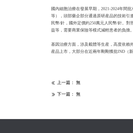
國內細胞治療在發展早期，2021-2024
等），頭部藥企部分通過原研産品的技術引進。例
民幣/針，國外定價約250萬元人民幣/針
益等，需要商業保險等模式減輕患者的負擔。截至成
基因治療方面，涉及載體等生産，高度依賴
産品上市，大部分在近兩年剛剛獲批IND（
上一篇：
無
ꅃ
下一篇：
無
ꅀ