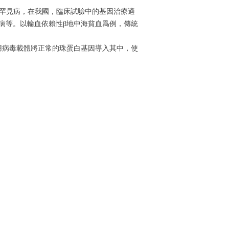
/罕見病，在我國，臨床試驗中的基因治療適
病等。以輸血依賴性β地中海貧血爲例，傳統
用病毒載體將正常的珠蛋白基因導入其中，使