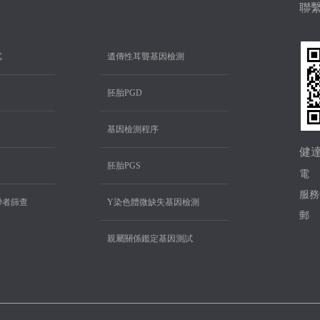
聯
試
遺傳性耳聾基因檢測
胚胎PGD
基因檢測程序
健
胚胎PGS
電 話
服務
帶者篩查
Y染色體微缺失基因檢測
郵 
親屬關係鑑定基因測試