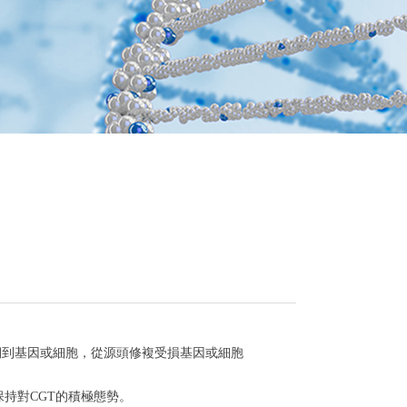
從表征追溯到基因或細胞，從源頭修複受損基因或細胞
管保持對CGT的積極態勢。