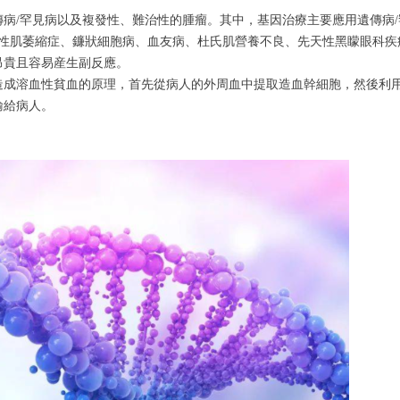
病/罕見病以及複發性、難治性的腫瘤。其中，基因治療主要應用遺傳病
髓性肌萎縮症、鐮狀細胞病、血友病、杜氏肌營養不良、先天性黑矇眼科疾
昂貴且容易産生副反應。
造成溶血性貧血的原理，首先從病人的外周血中提取造血幹細胞，然後利
輸給病人。