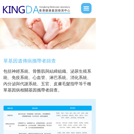
網站首頁
끀
關於我們
服務項目
學術課堂
新聞動態
單基因遺傳病攜帶者篩查
包括神經系統、骨骼肌與結締組織、泌尿生殖系
聯絡我們
統、免疫系統、心血管、淋巴系統、消化系統、
內分泌與代謝系統、五官、皮膚毛髮指甲等千種
報告查詢
單基因病相關基因攜帶者篩查。