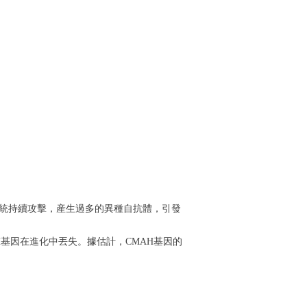
疫系統持續攻擊，産生過多的異種自抗體，引發
AH基因在進化中丟失。據估計，CMAH基因的