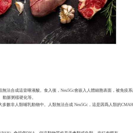
缺陷無法合成這壹唾液酸。食入後，Neu5Gc會嵌入人體細胞表面，被免
致癌症、動脈粥樣硬化等。
大多數非人類哺乳動物中。人類無法合成 Neu5Gc，這是因爲人類的CM