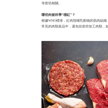
等密切相關。
哪些肉被科學“標紅”？
根據WHO標准，紅肉指哺乳動物的肌肉組
常見的肉類産品中，還包括壹些加工肉類，