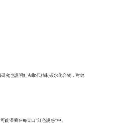
預研究也證明紅肉取代精制碳水化合物，對健
可能潛藏在每壹口“紅色誘惑”中。