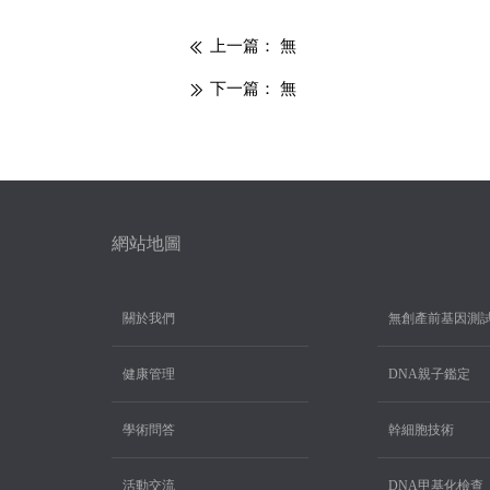
上一篇：
無
ꅃ
下一篇：
無
ꅀ
網站地圖
關於我們
無創產前基因測
健康管理
DNA親子鑑定
學術問答
幹細胞技術
活動交流
DNA甲基化檢查