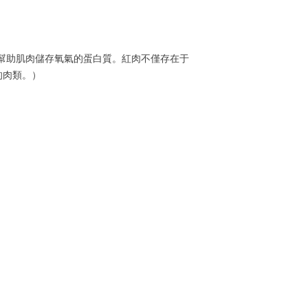
幫助肌肉儲存氧氣的蛋白質。紅肉不僅存在于
的肉類。）