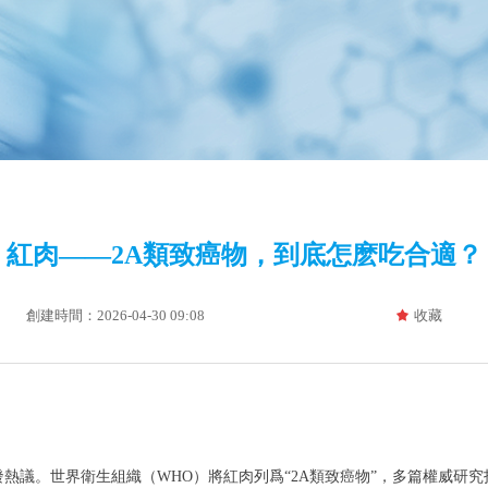
紅肉——2A類致癌物，到底怎麽吃合適？
創建時間：
2026-04-30
09:08
收藏
끄
熱議。世界衛生組織（WHO）將紅肉列爲“2A類致癌物”，多篇權威研