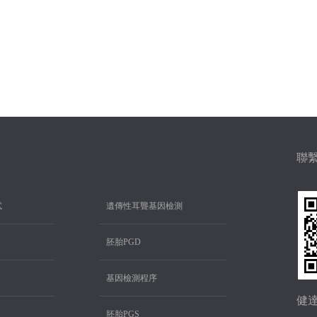
聯
試
遺傳性耳聾基因檢測
胚胎PGD
基因檢測程序
健
胚胎PGS