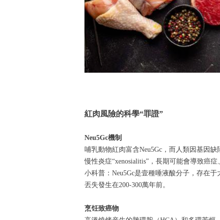
紅肉風險的科學“罪證”
Neu5Gc機制
哺乳動物紅肉富含Neu5Gc，而人類因基因
慢性炎症“xenosialitis”，長期可能會導
小科普：Neu5Gc是壹種唾液酸分子，存在于
丟失發生在200-300萬年前。
烹饪致癌物