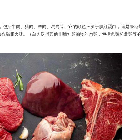
織，包括牛肉、豬肉、羊肉、馬肉等。它的顔色來源于肌紅蛋白，這是壹種
如香腸和火腿。（白肉泛指其他非哺乳類動物的肉類，包括魚類和禽類等