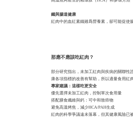
高溫燒烤産生的雜環胺（HCA）和多環芳烴
鐵與腸道健康
紅肉中的血紅素鐵雖爲營養素，卻可能促使腸
那應不應該吃紅肉？
部分研究指出，未加工紅肉與疾病的關聯性
康各項指標的改善有幫助，所以適量食用紅
專家建議：這樣吃更安全
優先選擇未加工紅肉，控制單次食用量
搭配膳食纖維與鈣：可中和致癌物
避免高溫烤焦，減少HCA/PAH生成
紅肉的科學爭議遠未落幕，但其健康風險已被