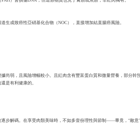
（PAH）會損傷DNA，但這類物質也見于禽類或魚類，非紅肉獨有。
道生成致癌性亞硝基化合物（NOC），直接增加結直腸癌風險。
證據尚弱，且風險增幅較小。且紅肉含有豐富蛋白質和微量營養，部分幹
肉還是有利健康的。
逐步解碼。在享受肉類美味時，不如多壹份理性與節制——畢竟，“敵意”