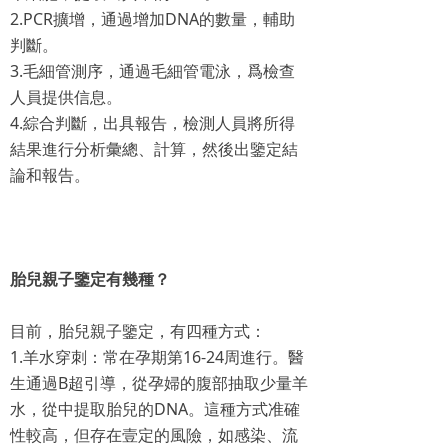
2.PCR擴增，通過增加DNA的數量，輔助
判斷。
3.毛細管測序，通過毛細管電泳，爲檢查
人員提供信息。
4.綜合判斷，出具報告，檢測人員將所得
結果進行分析彙總、計算，然後出鑒定結
論和報告。
胎兒親子鑒定有幾種？
目前，胎兒親子鑒定，有四種方式：
1.羊水穿刺：常在孕期第16-24周進行。醫
生通過B超引導，從孕婦的腹部抽取少量羊
水，從中提取胎兒的DNA。這種方式准確
性較高，但存在壹定的風險，如感染、流