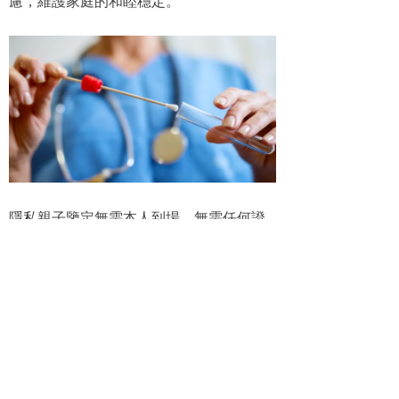
慮，維護家庭的和睦穩定。
隱私親子鑒定無需本人到場，無需任何證
件，可以匿名進行，且樣本的選擇更多
樣，指甲、牙刷、煙頭、口香糖等，都能
作爲鑒定樣本。