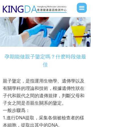
網站首頁
끀
關於我們
服務項目
學術課堂
孕期能做親子鑒定嗎？什麽時段做最
新聞動態
佳
聯絡我們
親子鑒定，是指運用生物學、遺傳學以及
報告查詢
有關學科的理論和技術，根據遺傳性狀在
子代和親代之間的遺傳規律，判斷父母和
子女之間是否親生關系的鑒定。
一般步驟爲：
1.進行DNA提取，采集各個被檢查者的樣
本細胞，提取出其中的DNA。